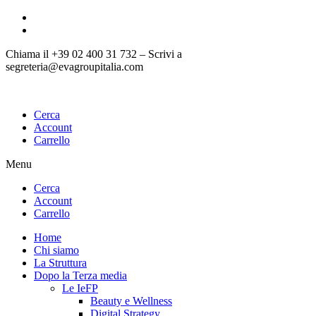
Vai
al
contenuto
Chiama il +39 02 400 31 732 – Scrivi a
segreteria@evagroupitalia.com
Cerca
Account
Carrello
Menu
Cerca
Account
Carrello
Home
Chi siamo
La Struttura
Dopo la Terza media
Le IeFP
Beauty e Wellness
Digital Strategy