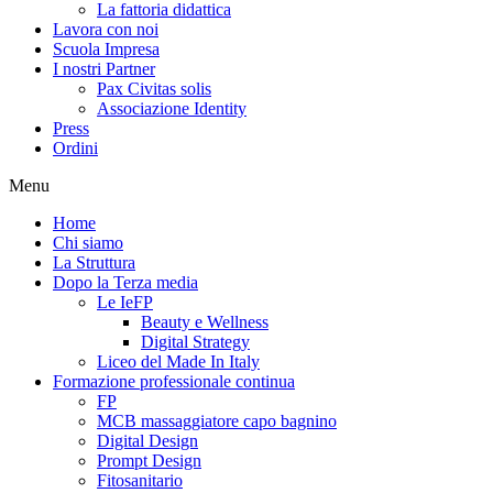
La fattoria didattica
Lavora con noi
Scuola Impresa
I nostri Partner
Pax Civitas solis
Associazione Identity
Press
Ordini
Menu
Home
Chi siamo
La Struttura
Dopo la Terza media
Le IeFP
Beauty e Wellness
Digital Strategy
Liceo del Made In Italy
Formazione professionale continua
FP
MCB massaggiatore capo bagnino
Digital Design
Prompt Design
Fitosanitario