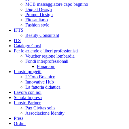
MCB massaggiatore capo bagnino
Digital Design
Prompt Design
Fitosanitario
Fashion style
IFTS
Beauty Consultant
ITS
Catalogo Corsi
Per le aziende e liberi professionisti
Voucher regione lombardia
Fondi interprofessionali
Fonarcom
I nostri progetti
L’Orto Botanico
Innovative Hub
La fattoria didattica
Lavora con noi
Scuola Impresa
I nostri Partner
Pax Civitas solis
Associazione Identity
Press
Ordini