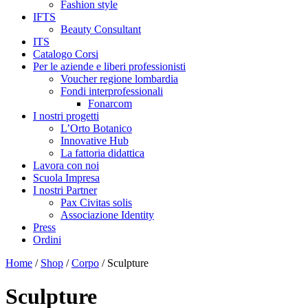
Fashion style
IFTS
Beauty Consultant
ITS
Catalogo Corsi
Per le aziende e liberi professionisti
Voucher regione lombardia
Fondi interprofessionali
Fonarcom
I nostri progetti
L’Orto Botanico
Innovative Hub
La fattoria didattica
Lavora con noi
Scuola Impresa
I nostri Partner
Pax Civitas solis
Associazione Identity
Press
Ordini
Home
/
Shop
/
Corpo
/ Sculpture
Sculpture