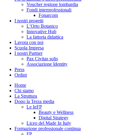
Voucher regione lombardia
Fondi interprofessionali
Fonarcom
I nostri progetti
L’Orto Botanico
Innovative Hub
La fattoria didattica
Lavora con noi
Scuola Impresa
I nostri Partner
Pax Civitas solis
Associazione Identity
Press
Ordini
Home
Chi siamo
La Struttura
Dopo la Terza media
Le IeFP
Beauty e Wellness
Digital Strategy
Liceo del Made In Italy
Formazione professionale continua
FP