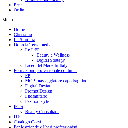
Press
Ordini
Menu
Home
Chi siamo
La Struttura
Dopo la Terza media
Le IeFP
Beauty e Wellness
Digital Strategy
Liceo del Made In Italy
Formazione professionale continua
FP
MCB massaggiatore capo bagnino
Digital Design
Prompt Design
Fitosanitario
Fashion style
IFTS
Beauty Consultant
ITS
Catalogo Corsi
Per le aziende e liberi professionisti