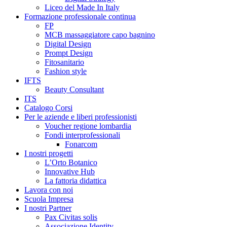
Liceo del Made In Italy
Formazione professionale continua
FP
MCB massaggiatore capo bagnino
Digital Design
Prompt Design
Fitosanitario
Fashion style
IFTS
Beauty Consultant
ITS
Catalogo Corsi
Per le aziende e liberi professionisti
Voucher regione lombardia
Fondi interprofessionali
Fonarcom
I nostri progetti
L’Orto Botanico
Innovative Hub
La fattoria didattica
Lavora con noi
Scuola Impresa
I nostri Partner
Pax Civitas solis
Associazione Identity