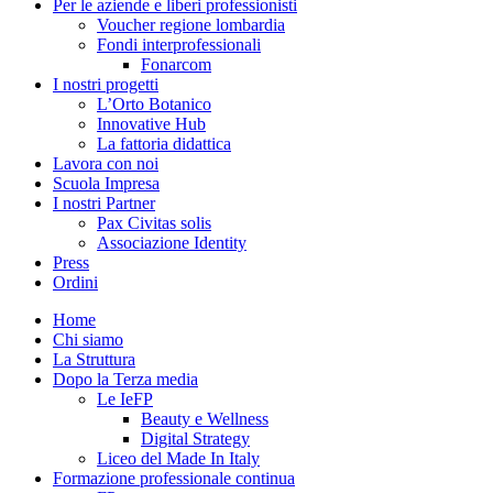
Per le aziende e liberi professionisti
Voucher regione lombardia
Fondi interprofessionali
Fonarcom
I nostri progetti
L’Orto Botanico
Innovative Hub
La fattoria didattica
Lavora con noi
Scuola Impresa
I nostri Partner
Pax Civitas solis
Associazione Identity
Press
Ordini
Home
Chi siamo
La Struttura
Dopo la Terza media
Le IeFP
Beauty e Wellness
Digital Strategy
Liceo del Made In Italy
Formazione professionale continua