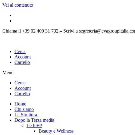
Vai al contenuto
Chiama il +39 02 400 31 732 – Scrivi a segreteria@evagroupitalia.c
Cerca
Account
Carrello
Menu
Cerca
Account
Carrello
Home
Chi siamo
La Struttura
Dopo la Terza media
Le IeFP
Beauty e Wellness