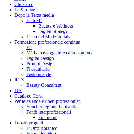
Chi siamo
La Struttura
Dopo la Terza media
Le IeFP
Beauty e Wellness
Digital Strategy
Liceo del Made In Italy
Formazione professionale continua
FP
MCB massaggiatore capo bagnino
Digital Design
Prompt Design
Fitosanitario
Fashion style
IFTS
Beauty Consultant
ITS
Catalogo Corsi
Per le aziende e liberi professionisti
Voucher regione lombardia
Fondi interprofessionali
Fonarcom
I nostri progetti
L’Orto Botanico
Innovative Hub