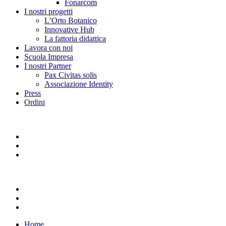
Fonarcom
I nostri progetti
L’Orto Botanico
Innovative Hub
La fattoria didattica
Lavora con noi
Scuola Impresa
I nostri Partner
Pax Civitas solis
Associazione Identity
Press
Ordini
Home