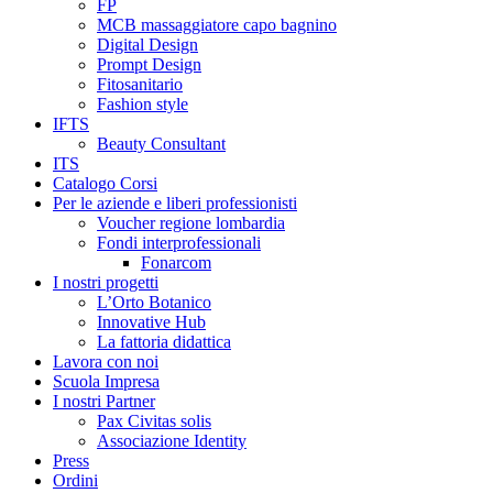
FP
MCB massaggiatore capo bagnino
Digital Design
Prompt Design
Fitosanitario
Fashion style
IFTS
Beauty Consultant
ITS
Catalogo Corsi
Per le aziende e liberi professionisti
Voucher regione lombardia
Fondi interprofessionali
Fonarcom
I nostri progetti
L’Orto Botanico
Innovative Hub
La fattoria didattica
Lavora con noi
Scuola Impresa
I nostri Partner
Pax Civitas solis
Associazione Identity
Press
Ordini