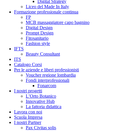
Digital Strategy
Liceo del Made In Italy
Formazione professionale continua
FP
MCB massaggiatore capo bagnino
Digital Design
Prompt Design
Fitosanitario
Fashion style
IFTS
Beauty Consultant
ITS
Catalogo Corsi
Per le aziende e liberi professionisti
Voucher regione lombardia
Fondi interprofessionali
Fonarcom
I nostri progetti
L’Orto Botanico
Innovative Hub
La fattoria didattica
Lavora con noi
Scuola Impresa
I nostri Partner
Pax Civitas solis