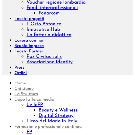
Voucher regione lombardia
Fondi interprofessionali
Fonarcom
I nostri progetti
L’Orto Botanico
Innovative Hub
La fattoria didattica
Lavora con noi
Scuola Impresa
I nostri Partner
Pax Civitas solis
Associazione Identity
Press
Ordini
Home
Chi siamo
La Struttura
Dopo la Terza media
Le IeFP
Beauty e Wellness
Digital Strategy
Liceo del Made In Italy
Formazione professionale continua
FP