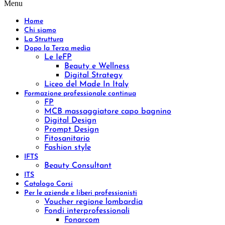
Menu
Home
Chi siamo
La Struttura
Dopo la Terza media
Le IeFP
Beauty e Wellness
Digital Strategy
Liceo del Made In Italy
Formazione professionale continua
FP
MCB massaggiatore capo bagnino
Digital Design
Prompt Design
Fitosanitario
Fashion style
IFTS
Beauty Consultant
ITS
Catalogo Corsi
Per le aziende e liberi professionisti
Voucher regione lombardia
Fondi interprofessionali
Fonarcom