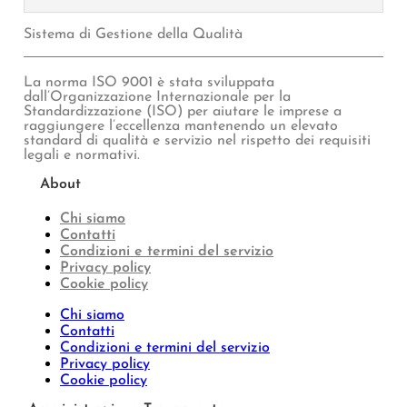
Sistema di Gestione della Qualità
La norma ISO 9001 è stata sviluppata
dall’Organizzazione Internazionale per la
Standardizzazione (ISO) per aiutare le imprese a
raggiungere l’eccellenza mantenendo un elevato
standard di qualità e servizio nel rispetto dei requisiti
legali e normativi.
About
Chi siamo
Contatti
Condizioni e termini del servizio
Privacy policy
Cookie policy
Chi siamo
Contatti
Condizioni e termini del servizio
Privacy policy
Cookie policy