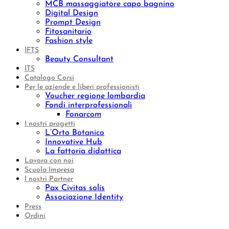
MCB massaggiatore capo bagnino
Digital Design
Prompt Design
Fitosanitario
Fashion style
IFTS
Beauty Consultant
ITS
Catalogo Corsi
Per le aziende e liberi professionisti
Voucher regione lombardia
Fondi interprofessionali
Fonarcom
I nostri progetti
L’Orto Botanico
Innovative Hub
La fattoria didattica
Lavora con noi
Scuola Impresa
I nostri Partner
Pax Civitas solis
Associazione Identity
Press
Ordini