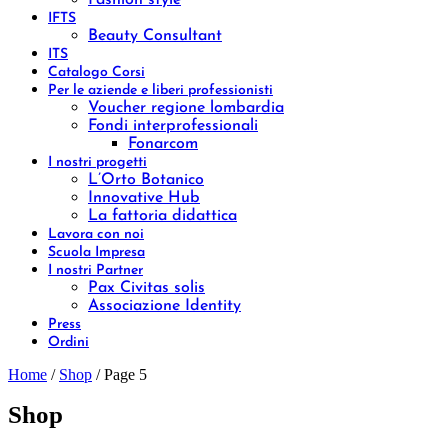
Fashion style
IFTS
Beauty Consultant
ITS
Catalogo Corsi
Per le aziende e liberi professionisti
Voucher regione lombardia
Fondi interprofessionali
Fonarcom
I nostri progetti
L’Orto Botanico
Innovative Hub
La fattoria didattica
Lavora con noi
Scuola Impresa
I nostri Partner
Pax Civitas solis
Associazione Identity
Press
Ordini
Home
/
Shop
/ Page 5
Shop