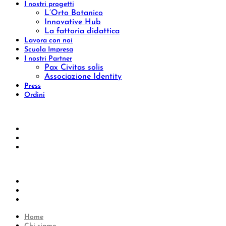
I nostri progetti
L’Orto Botanico
Innovative Hub
La fattoria didattica
Lavora con noi
Scuola Impresa
I nostri Partner
Pax Civitas solis
Associazione Identity
Press
Ordini
Home