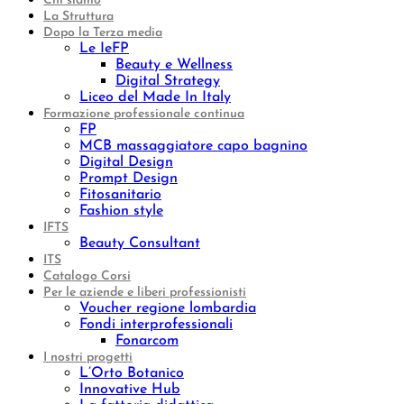
Chi siamo
La Struttura
Dopo la Terza media
Le IeFP
Beauty e Wellness
Digital Strategy
Liceo del Made In Italy
Formazione professionale continua
FP
MCB massaggiatore capo bagnino
Digital Design
Prompt Design
Fitosanitario
Fashion style
IFTS
Beauty Consultant
ITS
Catalogo Corsi
Per le aziende e liberi professionisti
Voucher regione lombardia
Fondi interprofessionali
Fonarcom
I nostri progetti
L’Orto Botanico
Innovative Hub