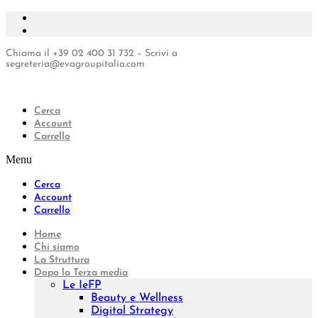
Vai
al
contenuto
Chiama il +39 02 400 31 732 – Scrivi a
segreteria@evagroupitalia.com
Cerca
Account
Carrello
Menu
Cerca
Account
Carrello
Home
Chi siamo
La Struttura
Dopo la Terza media
Le IeFP
Beauty e Wellness
Digital Strategy