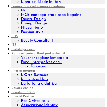
Liceo del Made In Italy
Formazione professionale continua
FP
MCB massaggiatore capo bagnino
Digital Design
Prompt Design
Fitosanitario
Fashion style
IFTS
Beauty Consultant
ITS
Catalogo Corsi
Per le aziende e liberi professionisti
Voucher regione lombardia
Fondi interprofessionali
Fonarcom
I nostri progetti
L’Orto Botanico
Innovative Hub
La fattoria didattica
Lavora con noi
Scuola Impresa
I nostri Partner
Pax Civitas solis
Associazione Identity