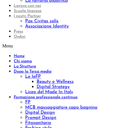
La fattoria didattica
Lavora con noi
Scuola Impresa
I nostri Partner
Pax Civitas solis
Associazione Identity
Press
Ordini
Menu
Home
Chi siamo
La Struttura
Dopo la Terza media
Le IeFP
Beauty e Wellness
Digital Strategy
Liceo del Made In Italy
Formazione professionale continua
FP
MCB massaggiatore capo bagnino
Digital Design
Prompt Design
Fitosanitario