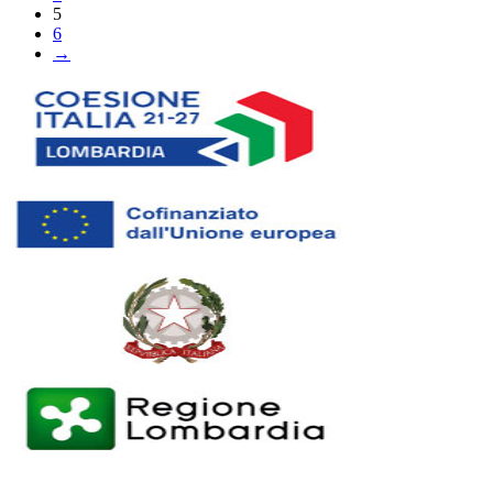
5
6
→