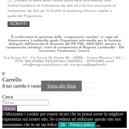
Dichiaro di avere preso visione anche delle informazioni sulle
finalità facoltative di trattamento dei dati ed a tal fine acconsento al
trattamento dei dati per le finalità di marketing ulteriori rispetto a
quelle del Programma
ISCRIVITI
È confermata la gestione della “componente voucher” in capo ad
Unioncamere Lombardia, quale Organismo intermedio per le funzioni
delegate dall’Autorità di Gestione del PR FSE+ 2021-2027, mentre la
“componente catalogo” resta di competenza di Regione Lombardia – DG
Istruzione, Formazione, Lavoro.
Eva Group Srl – Via Enrico De Nicola 4B – 20090 – Cesano Boscone ( MI ) –
PIVA: 08314540967 REA:2017464 | 02819522 – 3279533893 email:
info@evagroupitalia.com pec: eva-group@legalmail.it
0
Carrello
Il tuo carrello è vuoto
Torna allo Shop
Cerca
Cerca
Utilizziamo i cookie per essere sicuri che tu possa avere la migliore
esperienza sul nostro sito. Se continui ad utilizzare questo sito noi
assumiamo che tu ne sia felice.
Ok
Privacy policy