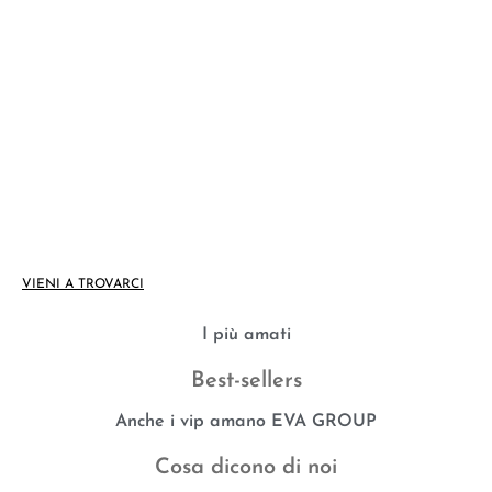
I nostri centri
Mazzo di Rho (MI) - c/o Galleria Ghandi
VIENI A TROVARCI
I più amati
Best-sellers
Anche i vip amano EVA GROUP
Cosa dicono di noi