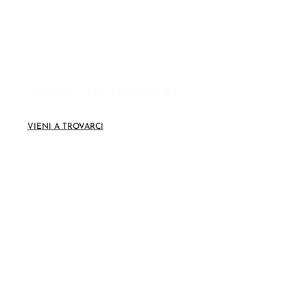
I nostri centri
Milano - Via Traiano, 64
VIENI A TROVARCI