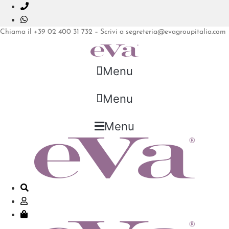
Vai
al
contenuto
Chiama il +39 02 400 31 732 – Scrivi a segreteria@evagroupitalia.com
Menu
Menu
Menu