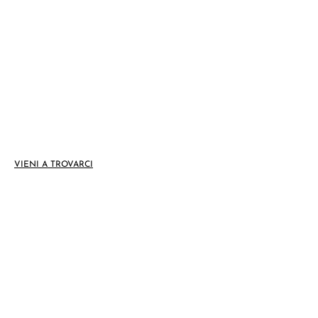
I nostri centri
Milano - Via Gallarate, 80
VIENI A TROVARCI