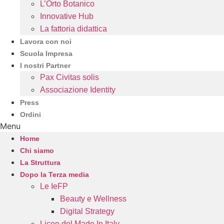
L’Orto Botanico
Innovative Hub
La fattoria didattica
Lavora con noi
Scuola Impresa
I nostri Partner
Pax Civitas solis
Associazione Identity
Press
Ordini
Menu
Home
Chi siamo
La Struttura
Dopo la Terza media
Le IeFP
Beauty e Wellness
Digital Strategy
Liceo del Made In Italy