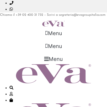
Vai
al
contenuto
Chiama il +39 02 400 31 732 – Scrivi a segreteria@evagroupitalia.com
Menu
Menu
Menu